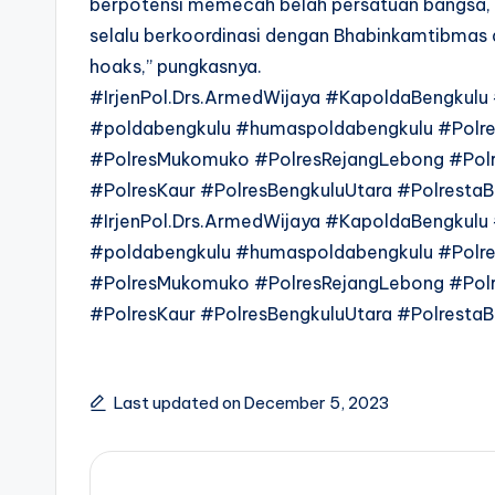
berpotensi memecah belah persatuan bangsa, o
selalu berkoordinasi dengan Bhabinkamtibmas
hoaks,” pungkasnya.
#IrjenPol.Drs.ArmedWijaya #KapoldaBengkul
#poldabengkulu #humaspoldabengkulu #Polre
#PolresMukomuko #PolresRejangLebong #Pol
#PolresKaur #PolresBengkuluUtara #PolrestaB
#IrjenPol.Drs.ArmedWijaya #KapoldaBengkul
#poldabengkulu #humaspoldabengkulu #Polre
#PolresMukomuko #PolresRejangLebong #Pol
#PolresKaur #PolresBengkuluUtara #PolrestaB
Last updated on December 5, 2023