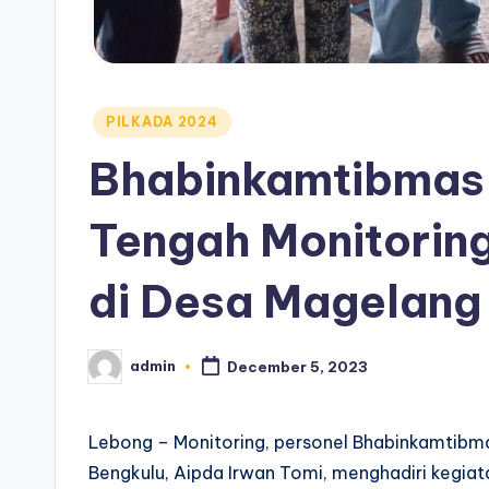
Posted
PILKADA 2024
in
Bhabinkamtibmas
Tengah Monitorin
di Desa Magelang
admin
December 5, 2023
Posted
by
Lebong – Monitoring, personel Bhabinkamtibm
Bengkulu, Aipda Irwan Tomi, menghadiri kegia