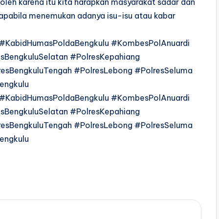
leh karena itu kita harapkan masyarakat sadar dan
 apabila menemukan adanya isu-isu atau kabar
u #KabidHumasPoldaBengkulu #KombesPolAnuardi
sBengkuluSelatan #PolresKepahiang
resBengkuluTengah #PolresLebong #PolresSeluma
engkulu
u #KabidHumasPoldaBengkulu #KombesPolAnuardi
sBengkuluSelatan #PolresKepahiang
resBengkuluTengah #PolresLebong #PolresSeluma
engkulu