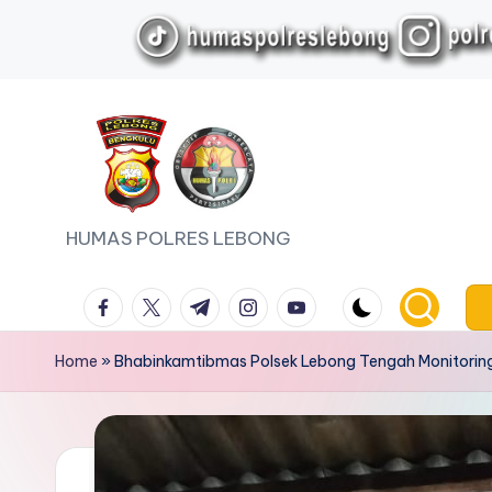
Skip
to
content
HUMAS POLRES LEBONG
facebook.com
twitter.com
t.me
instagram.com
youtube.com
Home
»
Bhabinkamtibmas Polsek Lebong Tengah Monitorin