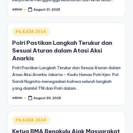
admin
August 31, 2025
Posted
by
Posted
PILKADA 2024
in
Polri Pastikan Langkah Terukur dan
Sesuai Aturan dalam Atasi Aksi
Anarkis
Polri Pastikan Langkah Terukur dan Sesuai Aturan dalam
Atasi Aksi Anarkis Jakarta – Kadiv Humas Polri Irjen. Pol.
Sandi Nugroho menegaskan bahwa seluruh langkah
yang diambil TNI dan Polri dalam…
admin
August 30, 2025
Posted
by
Posted
PILKADA 2024
in
Ketua BMA Bengkulu Ajak Masyarakat