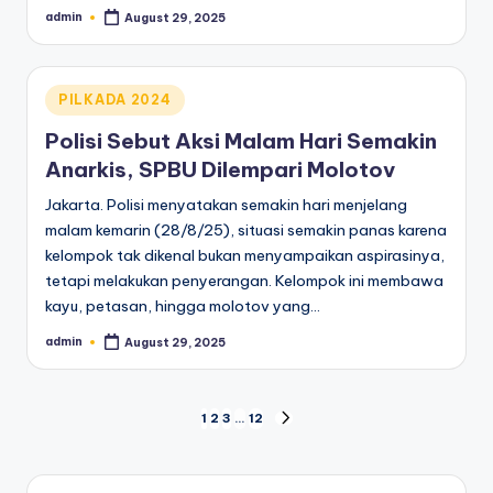
admin
August 29, 2025
Posted
by
Posted
PILKADA 2024
in
Polisi Sebut Aksi Malam Hari Semakin
Anarkis, SPBU Dilempari Molotov
Jakarta. Polisi menyatakan semakin hari menjelang
malam kemarin (28/8/25), situasi semakin panas karena
kelompok tak dikenal bukan menyampaikan aspirasinya,
tetapi melakukan penyerangan. Kelompok ini membawa
kayu, petasan, hingga molotov yang…
admin
August 29, 2025
Posted
by
Posts
1
2
3
…
12
NEXT
PAGE
pagination