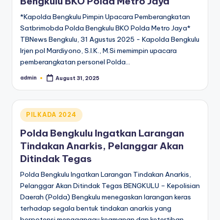
Bengkulu BKO Polda Metro Jaya
*Kapolda Bengkulu Pimpin Upacara Pemberangkatan
Satbrimobda Polda Bengkulu BKO Polda Metro Jaya*
TBNews Bengkulu, 31 Agustus 2025 - Kapolda Bengkulu
Irjen pol Mardiyono, S.I.K., M.Si memimpin upacara
pemberangkatan personel Polda…
admin
August 31, 2025
Posted
by
Posted
PILKADA 2024
in
Polda Bengkulu Ingatkan Larangan
Tindakan Anarkis, Pelanggar Akan
Ditindak Tegas
Polda Bengkulu Ingatkan Larangan Tindakan Anarkis,
Pelanggar Akan Ditindak Tegas BENGKULU – Kepolisian
Daerah (Polda) Bengkulu menegaskan larangan keras
terhadap segala bentuk tindakan anarkis yang
berpotensi mengganggu keamanan dan ketertiban…