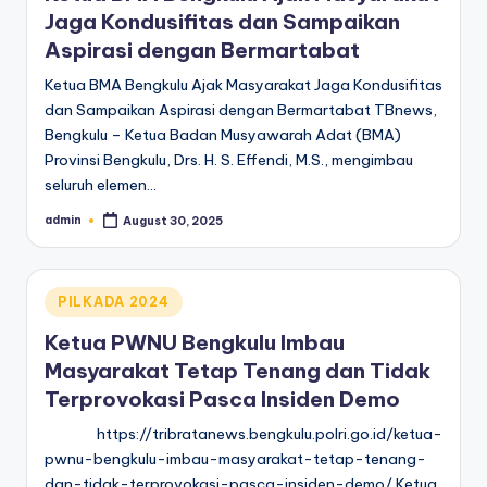
Jaga Kondusifitas dan Sampaikan
Aspirasi dengan Bermartabat
Ketua BMA Bengkulu Ajak Masyarakat Jaga Kondusifitas
dan Sampaikan Aspirasi dengan Bermartabat TBnews,
Bengkulu – Ketua Badan Musyawarah Adat (BMA)
Provinsi Bengkulu, Drs. H. S. Effendi, M.S., mengimbau
seluruh elemen…
admin
August 30, 2025
Posted
by
Posted
PILKADA 2024
in
Ketua PWNU Bengkulu Imbau
Masyarakat Tetap Tenang dan Tidak
Terprovokasi Pasca Insiden Demo
https://tribratanews.bengkulu.polri.go.id/ketua-
pwnu-bengkulu-imbau-masyarakat-tetap-tenang-
dan-tidak-terprovokasi-pasca-insiden-demo/ Ketua