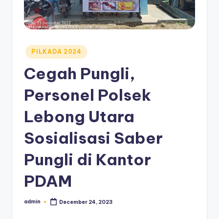
Posted
PILKADA 2024
in
Cegah Pungli,
Personel Polsek
Lebong Utara
Sosialisasi Saber
Pungli di Kantor
PDAM
admin
December 24, 2023
Posted
by