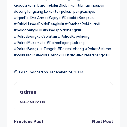
kepada kami, baik melalui Bhabinkamtibmas maupun
datang langsung ke kantor polisi,” pungkasnya.
#IrjenPol.Drs.ArmedWijaya #KapoldaBengkulu
#KabidHumasPoldaBengkulu #KombesPolAnuardi
#poldabengkulu #humaspoldabengkulu
#PolresBengkuluSelatan #PolresKepahiang
#PolresMukomuko #PolresRejangLebong
#PolresBengkuluTengah #PolresLebong #PolresSeluma
#PolresKaur #PolresBengkuluUtara #PolrestaBengkulu
Last updated on December 24, 2023
admin
View All Posts
Post
Previous Post
Next Post