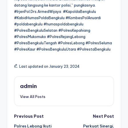
datang langsung ke kantor polisi,” pungkasnya.
#IrjenPol.Drs.ArmedWijaya #KapoldaBengkulu
#KabidHumasPoldaBengkulu #KombesPolAnuardi
#poldabengkulu #humaspoldabengkulu
#PolresBengkuluSelatan #PolresKepahiang
#PolresMukomuko #PolresRejangLebong
#PolresBengkuluTengah #PolresLebong #PolresSeluma
#PolresKaur #PolresBengkuluUtara #PolrestaBengkulu
Last updated on January 23, 2024
admin
View All Posts
Post
Previous Post
Next Post
Polres Lebong Ikuti
Perkuat Sinergi,