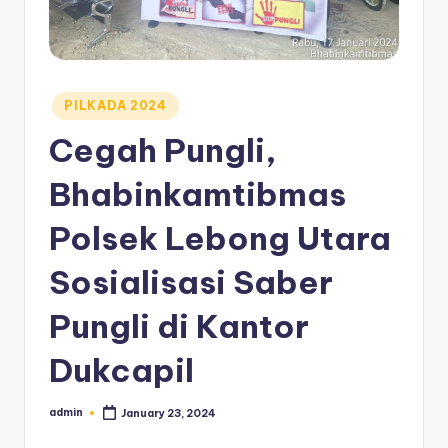
Posted
PILKADA 2024
in
Cegah Pungli,
Bhabinkamtibmas
Polsek Lebong Utara
Sosialisasi Saber
Pungli di Kantor
Dukcapil
admin
January 23, 2024
Posted
by