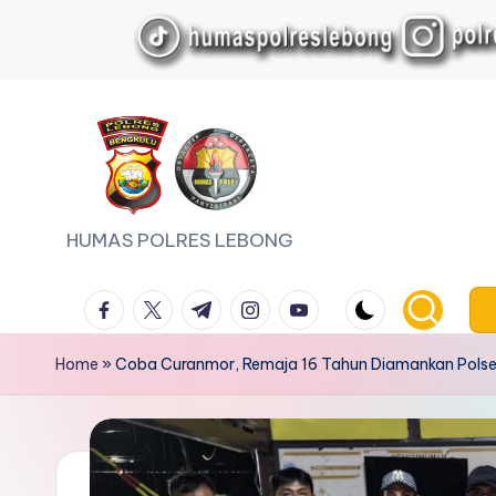
Skip
to
content
HUMAS POLRES LEBONG
facebook.com
twitter.com
t.me
instagram.com
youtube.com
Home
»
Coba Curanmor, Remaja 16 Tahun Diamankan Polse