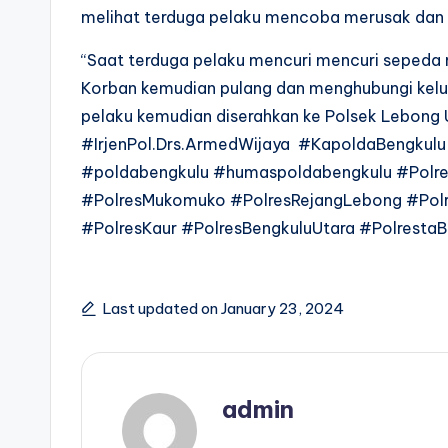
melihat terduga pelaku mencoba merusak da
“Saat terduga pelaku mencuri mencuri sepeda 
Korban kemudian pulang dan menghubungi kelua
pelaku kemudian diserahkan ke Polsek Lebong U
#IrjenPol.Drs.ArmedWijaya #KapoldaBengku
#poldabengkulu #humaspoldabengkulu #Polre
#PolresMukomuko #PolresRejangLebong #Pol
#PolresKaur #PolresBengkuluUtara #PolrestaB
Last updated on January 23, 2024
admin