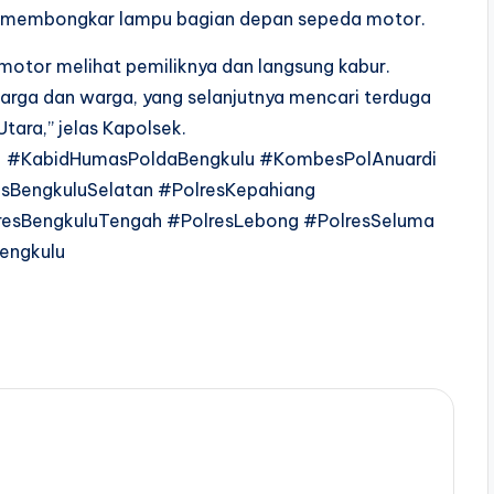
n membongkar lampu bagian depan sepeda motor.
motor melihat pemiliknya dan langsung kabur.
rga dan warga, yang selanjutnya mencari terduga
tara,” jelas Kapolsek.
lu #KabidHumasPoldaBengkulu #KombesPolAnuardi
sBengkuluSelatan #PolresKepahiang
resBengkuluTengah #PolresLebong #PolresSeluma
engkulu