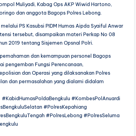
Kompol Muliyadi, Kabag Ops AKP Wiwid Hartono,
ngoringo dan anggota Bagops Polres Lebong.
melalui PS Kasubsi PIDM Humas Aipda Syaiful Anwar
tensi tersebut, disampaikan materi Perkap No 08
un 2019 tentang Sisjemen Opsnal Polri.
tkan pemahaman dan kemampuan personel Bagops
gai pengemban Fungsi Perencanaan,
polisian dan Operasi yang dilaksanakan Polres
ilan dan permasalahan yang dialami didalam
lu #KabidHumasPoldaBengkulu #KombesPolAnuardi
sBengkuluSelatan #PolresKepahiang
resBengkuluTengah #PolresLebong #PolresSeluma
engkulu