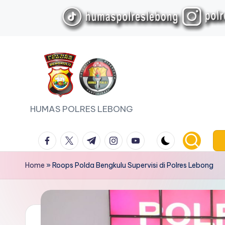
Skip
to
content
HUMAS POLRES LEBONG
facebook.com
twitter.com
t.me
instagram.com
youtube.com
Home
»
Roops Polda Bengkulu Supervisi di Polres Lebong