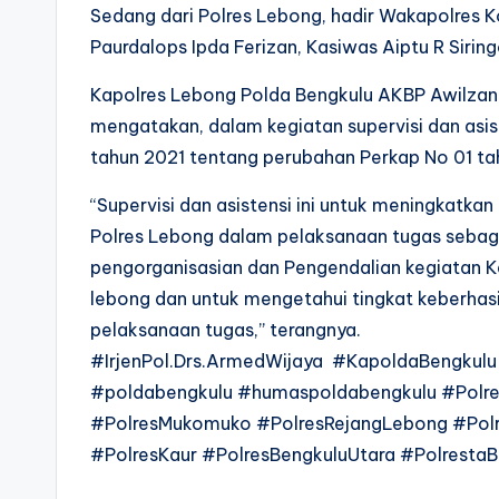
Sedang dari Polres Lebong, hadir Wakapolres 
Paurdalops Ipda Ferizan, Kasiwas Aiptu R Siri
Kapolres Lebong Polda Bengkulu AKBP Awilzan 
mengatakan, dalam kegiatan supervisi dan asis
tahun 2021 tentang perubahan Perkap No 01 tah
“Supervisi dan asistensi ini untuk meningka
Polres Lebong dalam pelaksanaan tugas seba
pengorganisasian dan Pengendalian kegiatan Ke
lebong dan untuk mengetahui tingkat keberhas
pelaksanaan tugas,” terangnya.
#IrjenPol.Drs.ArmedWijaya #KapoldaBengku
#poldabengkulu #humaspoldabengkulu #Polre
#PolresMukomuko #PolresRejangLebong #Pol
#PolresKaur #PolresBengkuluUtara #PolrestaB