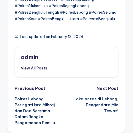
#PolresMukomuko #PolresRejangLebong
#PolresBengkuluTengah #PolresLebong #PolresSeluma
#PolresKaur #PolresBengkuluUtara #PolrestaBengkulu
Last updated on February 13, 2024
admin
View All Posts
Post
Previous Post
Next Post
Polres Lebong
Lakalantas di Lebong,
navigation
Peringati Isra Mikraj
Pengendara Mio
dan Doa Bersama
Tewas!
Dalam Rangka
Pengamanan Pemilu