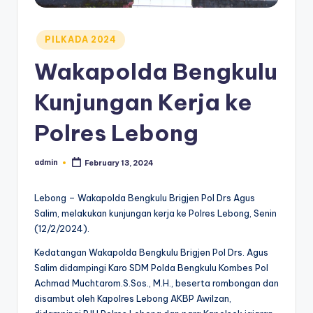
Posted
PILKADA 2024
in
Wakapolda Bengkulu
Kunjungan Kerja ke
Polres Lebong
admin
February 13, 2024
Posted
by
Lebong – Wakapolda Bengkulu Brigjen Pol Drs Agus
Salim, melakukan kunjungan kerja ke Polres Lebong, Senin
(12/2/2024).
Kedatangan Wakapolda Bengkulu Brigjen Pol Drs. Agus
Salim didampingi Karo SDM Polda Bengkulu Kombes Pol
Achmad Muchtarom.S.Sos., M.H., beserta rombongan dan
disambut oleh Kapolres Lebong AKBP Awilzan,