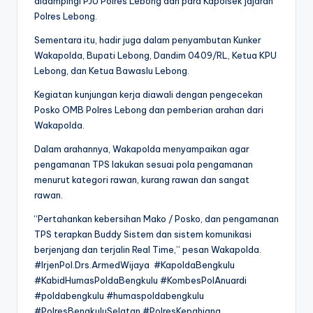
didampingi PJU Polres Lebong dan para Kapolsek jajaran
Polres Lebong.
Sementara itu, hadir juga dalam penyambutan Kunker
Wakapolda, Bupati Lebong, Dandim 0409/RL, Ketua KPU
Lebong, dan Ketua Bawaslu Lebong.
Kegiatan kunjungan kerja diawali dengan pengecekan
Posko OMB Polres Lebong dan pemberian arahan dari
Wakapolda.
Dalam arahannya, Wakapolda menyampaikan agar
pengamanan TPS lakukan sesuai pola pengamanan
menurut kategori rawan, kurang rawan dan sangat
rawan.
“Pertahankan kebersihan Mako / Posko, dan pengamanan
TPS terapkan Buddy Sistem dan sistem komunikasi
berjenjang dan terjalin Real Time,” pesan Wakapolda.
#IrjenPol.Drs.ArmedWijaya #KapoldaBengkulu
#KabidHumasPoldaBengkulu #KombesPolAnuardi
#poldabengkulu #humaspoldabengkulu
#PolresBengkuluSelatan #PolresKepahiang