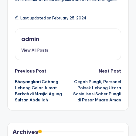
Last updated on February 25, 2024
admin
View All Posts
Post
Previous Post
Next Post
Bhayangkari Cabang
Cegah Pungli, Personel
navigation
Lebong Gelar Jumat
Polsek Lebong Utara
Berkah di Masjid Agung
Sosialisasi Saber Pungli
Sultan Abdullah
di Pasar Muara Aman
Archives