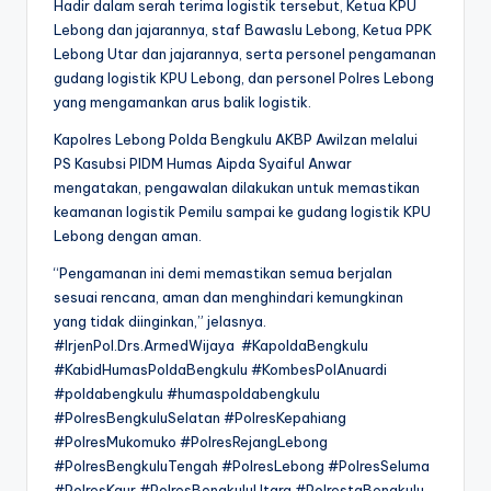
Hadir dalam serah terima logistik tersebut, Ketua KPU
Lebong dan jajarannya, staf Bawaslu Lebong, Ketua PPK
Lebong Utar dan jajarannya, serta personel pengamanan
gudang logistik KPU Lebong, dan personel Polres Lebong
yang mengamankan arus balik logistik.
Kapolres Lebong Polda Bengkulu AKBP Awilzan melalui
PS Kasubsi PIDM Humas Aipda Syaiful Anwar
mengatakan, pengawalan dilakukan untuk memastikan
keamanan logistik Pemilu sampai ke gudang logistik KPU
Lebong dengan aman.
“Pengamanan ini demi memastikan semua berjalan
sesuai rencana, aman dan menghindari kemungkinan
yang tidak diinginkan,” jelasnya.
#IrjenPol.Drs.ArmedWijaya #KapoldaBengkulu
#KabidHumasPoldaBengkulu #KombesPolAnuardi
#poldabengkulu #humaspoldabengkulu
#PolresBengkuluSelatan #PolresKepahiang
#PolresMukomuko #PolresRejangLebong
#PolresBengkuluTengah #PolresLebong #PolresSeluma
#PolresKaur #PolresBengkuluUtara #PolrestaBengkulu