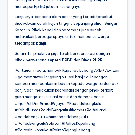
mencapai Rp 60 jutaan,” terangnya.
Lanjutnya, bencana alam banjir yang terjadi tersebut
disebabkan curah hujan tinggi disepanjang aliran Sungai
Ketahun. Pihak kepolisian setempat juga sudah
melakukan berbagai upaya untuk membantu warga
terdampak banjir.
Selain itu, pihaknya juga telah berkoordinasi dengan
pihak berwenang seperti BPBD dan Dinas PUPR.
Pantauan media, nampak Kapolres Lebong AKBP Awilzan
juga memantau langsung situasi banjir di lapangan
sembari memberikan imbauan kepada warga terdampak
banjir, dan melakukan koordinasi dengan pihak terkait
guna mengatasi situasi banjir dan dampak banjir.
#IrjenPol.Drs.ArmedWijaya #KapoldaBengkulu
#KabidHumasPoldaBengkulu #KombesPolAnuardi
#poldabengkulu #humaspoldabengkulu
#PolresBengkuluSelatan #PolresKepahiang
#PolresMukomuko #PolresRejangLebong