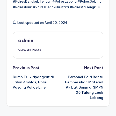
#PolresBengkuluTengah #PolresLebong #PolresSeluma
#PolresKaur #PolresBengkuluUtara #PolrestaBengkulu
Last updated on April 20, 2024
admin
View All Posts
Post
Previous Post
Next Post
Dump Truk Nyangkut di
Personel Polri Bantu
navigation
Jalan Amblas, Polisi
Pembersihan Material
Pasang Police Line
Akibat Banjir di SMPN
05 Talang Leak
Lebong