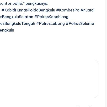
ntor polisi,” pungkasnya.
lu #KabidHumasPoldaBengkulu #KombesPolAnuardi
sBengkuluSelatan #PolresKepahiang
resBengkuluTengah #PolresLebong #PolresSeluma
engkulu