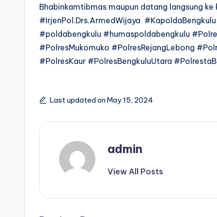
Bhabinkamtibmas maupun datang langsung ke ka
#IrjenPol.Drs.ArmedWijaya #KapoldaBengku
#poldabengkulu #humaspoldabengkulu #Polre
#PolresMukomuko #PolresRejangLebong #Pol
#PolresKaur #PolresBengkuluUtara #PolrestaB
Last updated on May 15, 2024
admin
View All Posts