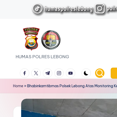
Skip
to
content
HUMAS POLRES LEBONG
facebook.com
twitter.com
t.me
instagram.com
youtube.com
Home
»
Bhabinkamtibmas Polsek Lebong Atas Monitoring Ke