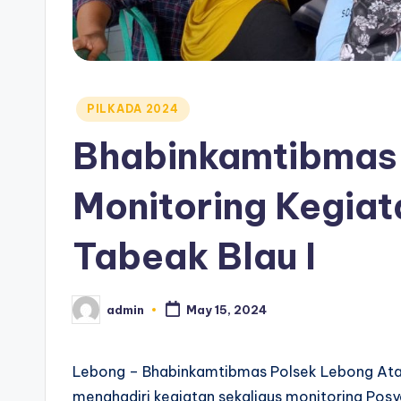
Posted
PILKADA 2024
in
Bhabinkamtibmas 
Monitoring Kegiat
Tabeak Blau I
admin
May 15, 2024
Posted
by
Lebong – Bhabinkamtibmas Polsek Lebong Atas
menghadiri kegiatan sekaligus monitoring Posy