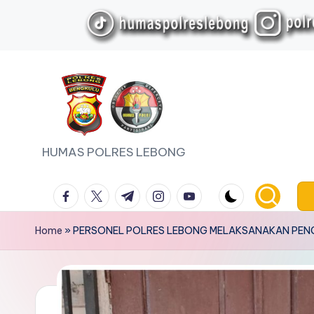
Skip
to
content
HUMAS POLRES LEBONG
facebook.com
twitter.com
t.me
instagram.com
youtube.com
Home
»
PERSONEL POLRES LEBONG MELAKSANAKAN PE