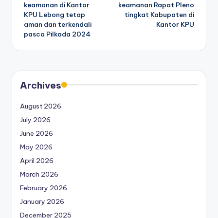
keamanan di Kantor
keamanan Rapat Pleno
KPU Lebong tetap
tingkat Kabupaten di
aman dan terkendali
Kantor KPU
pasca Pilkada 2024
Archives
August 2026
July 2026
June 2026
May 2026
April 2026
March 2026
February 2026
January 2026
December 2025