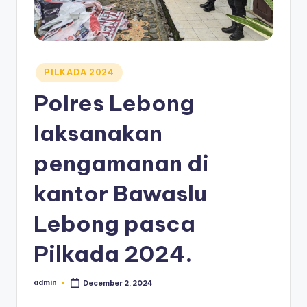
Posted
PILKADA 2024
in
Polres Lebong
laksanakan
pengamanan di
kantor Bawaslu
Lebong pasca
Pilkada 2024.
admin
December 2, 2024
Posted
by