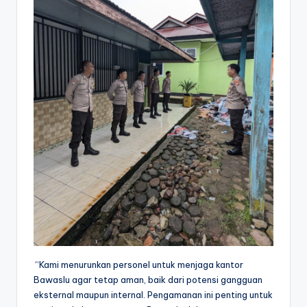
“Kami menurunkan personel untuk menjaga kantor
Bawaslu agar tetap aman, baik dari potensi gangguan
eksternal maupun internal. Pengamanan ini penting untuk