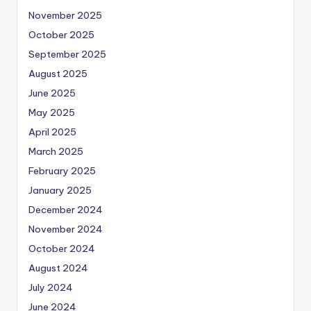
November 2025
October 2025
September 2025
August 2025
June 2025
May 2025
April 2025
March 2025
February 2025
January 2025
December 2024
November 2024
October 2024
August 2024
July 2024
June 2024