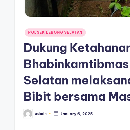
Posted
POLSEK LEBONG SELATAN
in
Dukung Ketahana
Bhabinkamtibmas
Selatan melaksan
Bibit bersama Ma
admin
January 6, 2025
Posted
by