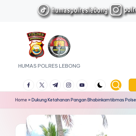
Skip
to
content
HUMAS POLRES LEBONG
facebook.com
twitter.com
t.me
instagram.com
youtube.com
Home
»
Dukung Ketahanan Pangan Bhabinkamtibmas Polsek