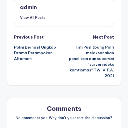
admin
View All Posts
Post
Previous Post
Next Post
Polisi Berhasil Ungkap
Tim Puslitbang Polri
navigation
Drama Perampokan
melaksanakan
Alfamart
penelitian dan supervisi
“survei indeks
kamtibmas” TW IV T.A.
2021
Comments
No comments yet. Why don’t you start the discussion?