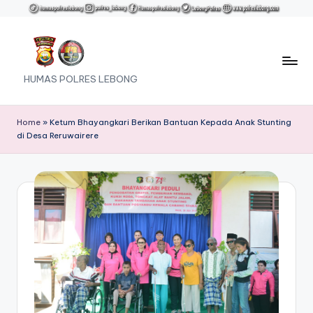
Skip
to
content
HUMAS POLRES LEBONG
Home
»
Ketum Bhayangkari Berikan Bantuan Kepada Anak Stunting
di Desa Reruwairere