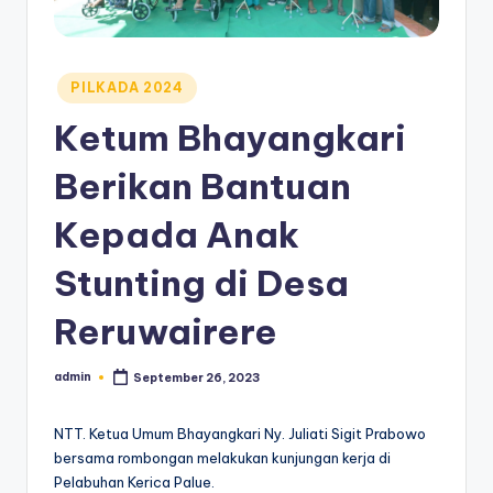
Posted
PILKADA 2024
in
Ketum Bhayangkari
Berikan Bantuan
Kepada Anak
Stunting di Desa
Reruwairere
admin
September 26, 2023
Posted
by
NTT. Ketua Umum Bhayangkari Ny. Juliati Sigit Prabowo
bersama rombongan melakukan kunjungan kerja di
Pelabuhan Kerica Palue.