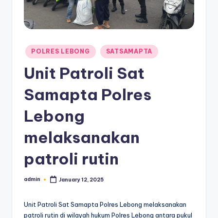
Posted
POLRES LEBONG
SATSAMAPTA
in
Unit Patroli Sat
Samapta Polres
Lebong
melaksanakan
patroli rutin
admin
January 12, 2025
Posted
by
Unit Patroli Sat Samapta Polres Lebong melaksanakan
patroli rutin di wilayah hukum Polres Lebong antara pukul