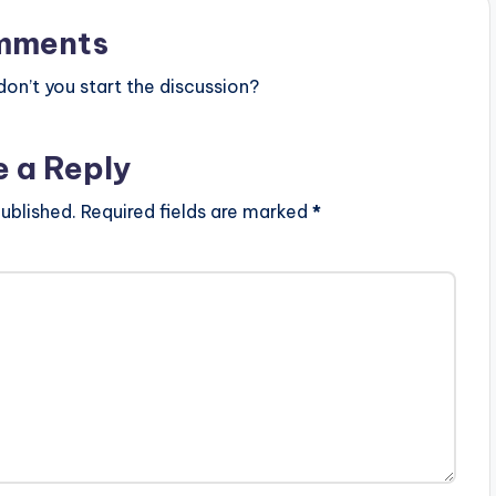
mments
n’t you start the discussion?
e a Reply
ublished.
Required fields are marked
*