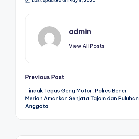
Last updated on May 9, 2025
admin
View All Posts
Post
Previous Post
Tindak Tegas Geng Motor, Polres Bener
navigation
Meriah Amankan Senjata Tajam dan Puluhan
Anggota