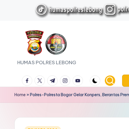
Skip
to
content
HUMAS POLRES LEBONG
facebook.com
twitter.com
t.me
instagram.com
youtube.com
Home
»
Polres-Polresta Bogor Gelar Konpers, Berantas Pr