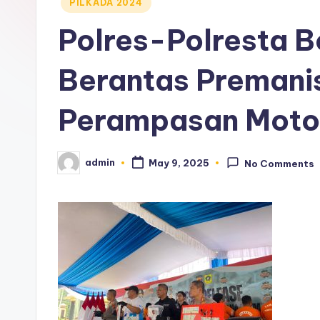
Posted
PILKADA 2024
in
Polres-Polresta B
Berantas Premani
Perampasan Motor
admin
May 9, 2025
No Comments
Posted
by