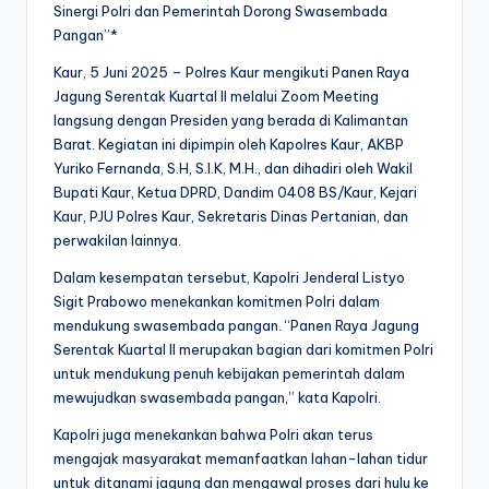
Sinergi Polri dan Pemerintah Dorong Swasembada
Pangan”*
Kaur, 5 Juni 2025 – Polres Kaur mengikuti Panen Raya
Jagung Serentak Kuartal II melalui Zoom Meeting
langsung dengan Presiden yang berada di Kalimantan
Barat. Kegiatan ini dipimpin oleh Kapolres Kaur, AKBP
Yuriko Fernanda, S.H, S.I.K, M.H., dan dihadiri oleh Wakil
Bupati Kaur, Ketua DPRD, Dandim 0408 BS/Kaur, Kejari
Kaur, PJU Polres Kaur, Sekretaris Dinas Pertanian, dan
perwakilan lainnya.
Dalam kesempatan tersebut, Kapolri Jenderal Listyo
Sigit Prabowo menekankan komitmen Polri dalam
mendukung swasembada pangan. “Panen Raya Jagung
Serentak Kuartal II merupakan bagian dari komitmen Polri
untuk mendukung penuh kebijakan pemerintah dalam
mewujudkan swasembada pangan,” kata Kapolri.
Kapolri juga menekankan bahwa Polri akan terus
mengajak masyarakat memanfaatkan lahan-lahan tidur
untuk ditanami jagung dan mengawal proses dari hulu ke