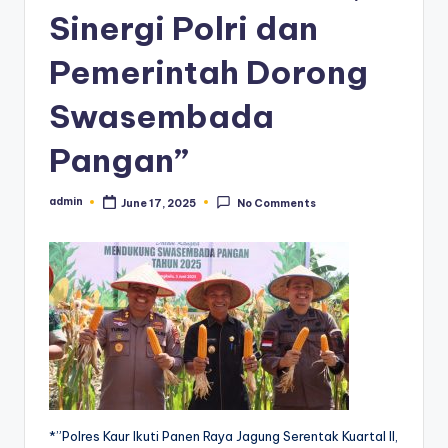
Sinergi Polri dan
Pemerintah Dorong
Swasembada
Pangan”
admin
June 17, 2025
No Comments
Posted
by
*”Polres Kaur Ikuti Panen Raya Jagung Serentak Kuartal II,