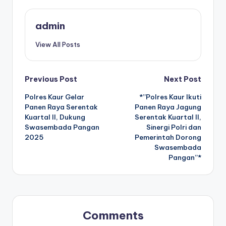
admin
View All Posts
Post
Previous Post
Next Post
Polres Kaur Gelar
*”Polres Kaur Ikuti
navigation
Panen Raya Serentak
Panen Raya Jagung
Kuartal II, Dukung
Serentak Kuartal II,
Swasembada Pangan
Sinergi Polri dan
2025
Pemerintah Dorong
Swasembada
Pangan”*
Comments