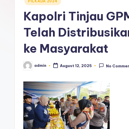
Posted
PILKADA 2024
in
Kapolri Tinjau GP
Telah Distribusik
ke Masyarakat
admin
August 12, 2025
No Comme
Posted
by