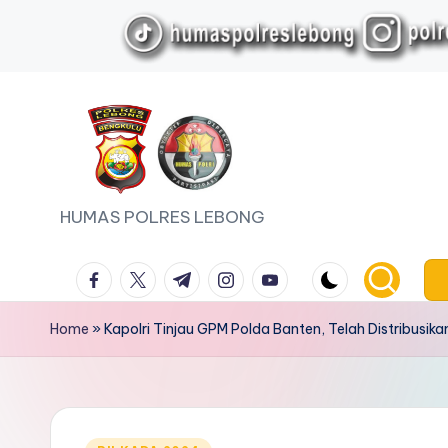
Skip
to
content
HUMAS POLRES LEBONG
facebook.com
twitter.com
t.me
instagram.com
youtube.com
Home
»
Kapolri Tinjau GPM Polda Banten, Telah Distribusik