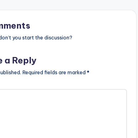
mments
n’t you start the discussion?
e a Reply
ublished.
Required fields are marked
*