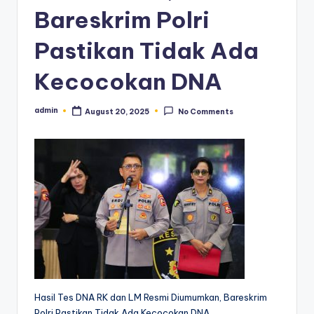
Bareskrim Polri
Pastikan Tidak Ada
Kecocokan DNA
admin
August 20, 2025
No Comments
Posted
by
Hasil Tes DNA RK dan LM Resmi Diumumkan, Bareskrim
Polri Pastikan Tidak Ada Kecocokan DNA