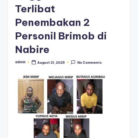
Terlibat
Penembakan 2
Personil Brimob di
Nabire
admin
August 21, 2025
No Comments
Posted
by