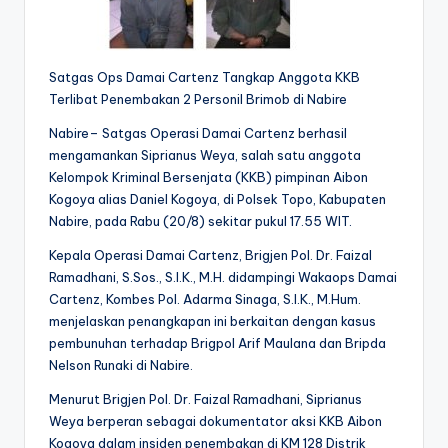
Satgas Ops Damai Cartenz Tangkap Anggota KKB
Terlibat Penembakan 2 Personil Brimob di Nabire
Nabire– Satgas Operasi Damai Cartenz berhasil
mengamankan Siprianus Weya, salah satu anggota
Kelompok Kriminal Bersenjata (KKB) pimpinan Aibon
Kogoya alias Daniel Kogoya, di Polsek Topo, Kabupaten
Nabire, pada Rabu (20/8) sekitar pukul 17.55 WIT.
Kepala Operasi Damai Cartenz, Brigjen Pol. Dr. Faizal
Ramadhani, S.Sos., S.I.K., M.H. didampingi Wakaops Damai
Cartenz, Kombes Pol. Adarma Sinaga, S.I.K., M.Hum.
menjelaskan penangkapan ini berkaitan dengan kasus
pembunuhan terhadap Brigpol Arif Maulana dan Bripda
Nelson Runaki di Nabire.
Menurut Brigjen Pol. Dr. Faizal Ramadhani, Siprianus
Weya berperan sebagai dokumentator aksi KKB Aibon
Kogoya dalam insiden penembakan di KM 128 Distrik