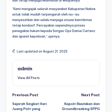
dan tetap menjaga keamanan di wilayahnya.
“Kami mengajak seluruh masyarakat Kabupaten Nabire
untuk tidak mudah terpengaruh oleh isu-isu
menyesatkan dan selalu menjaga situasi kamtibmas
tetap kondusif. Percayakan sepenuhnya proses
penegakan hukum kepada Satgas Ops Damai Cartenz
dan aparat kepolisian,” ujarnya.
Last updated on August 21, 2025
admin
View All Posts
Post
Previous Post
Next Post
Sejarah Singkat Hari
Kapolri Resmikan dan
navigation
Juang Polri yang
Groundbreaking SPPG