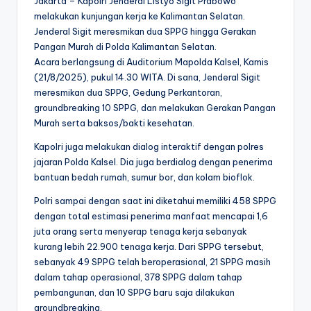
Jakarta – Kapolri Jenderal Listyo Sigit Prabowo
melakukan kunjungan kerja ke Kalimantan Selatan.
Jenderal Sigit meresmikan dua SPPG hingga Gerakan
Pangan Murah di Polda Kalimantan Selatan.
Acara berlangsung di Auditorium Mapolda Kalsel, Kamis
(21/8/2025), pukul 14.30 WITA. Di sana, Jenderal Sigit
meresmikan dua SPPG, Gedung Perkantoran,
groundbreaking 10 SPPG, dan melakukan Gerakan Pangan
Murah serta baksos/bakti kesehatan.
Kapolri juga melakukan dialog interaktif dengan polres
jajaran Polda Kalsel. Dia juga berdialog dengan penerima
bantuan bedah rumah, sumur bor, dan kolam bioflok.
Polri sampai dengan saat ini diketahui memiliki 458 SPPG
dengan total estimasi penerima manfaat mencapai 1,6
juta orang serta menyerap tenaga kerja sebanyak
kurang lebih 22.900 tenaga kerja. Dari SPPG tersebut,
sebanyak 49 SPPG telah beroperasional, 21 SPPG masih
dalam tahap operasional, 378 SPPG dalam tahap
pembangunan, dan 10 SPPG baru saja dilakukan
groundbreaking.