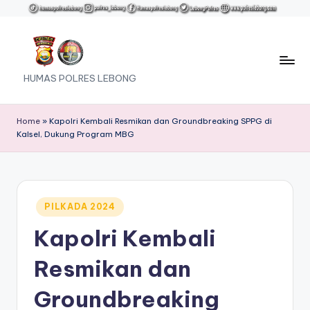
Skip
to
content
HUMAS POLRES LEBONG
Home
»
Kapolri Kembali Resmikan dan Groundbreaking SPPG di
Kalsel, Dukung Program MBG
Posted
PILKADA 2024
in
Kapolri Kembali
Resmikan dan
Groundbreaking