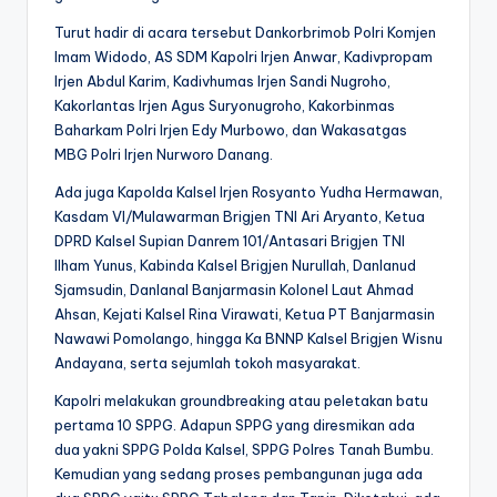
Turut hadir di acara tersebut Dankorbrimob Polri Komjen
Imam Widodo, AS SDM Kapolri Irjen Anwar, Kadivpropam
Irjen Abdul Karim, Kadivhumas Irjen Sandi Nugroho,
Kakorlantas Irjen Agus Suryonugroho, Kakorbinmas
Baharkam Polri Irjen Edy Murbowo, dan Wakasatgas
MBG Polri Irjen Nurworo Danang.
Ada juga Kapolda Kalsel Irjen Rosyanto Yudha Hermawan,
Kasdam VI/Mulawarman Brigjen TNI Ari Aryanto, Ketua
DPRD Kalsel Supian Danrem 101/Antasari Brigjen TNI
Ilham Yunus, Kabinda Kalsel Brigjen Nurullah, Danlanud
Sjamsudin, Danlanal Banjarmasin Kolonel Laut Ahmad
Ahsan, Kejati Kalsel Rina Virawati, Ketua PT Banjarmasin
Nawawi Pomolango, hingga Ka BNNP Kalsel Brigjen Wisnu
Andayana, serta sejumlah tokoh masyarakat.
Kapolri melakukan groundbreaking atau peletakan batu
pertama 10 SPPG. Adapun SPPG yang diresmikan ada
dua yakni SPPG Polda Kalsel, SPPG Polres Tanah Bumbu.
Kemudian yang sedang proses pembangunan juga ada