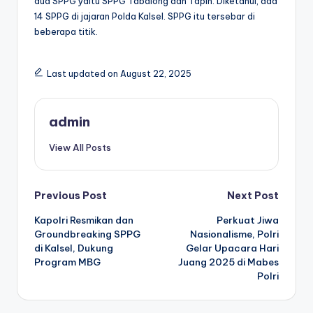
dua SPPG yaitu SPPG Tabalong dan Tapin. Diketahui, ada
14 SPPG di jajaran Polda Kalsel. SPPG itu tersebar di
beberapa titik.
Last updated on August 22, 2025
admin
View All Posts
Post
Previous Post
Next Post
Kapolri Resmikan dan
Perkuat Jiwa
navigation
Groundbreaking SPPG
Nasionalisme, Polri
di Kalsel, Dukung
Gelar Upacara Hari
Program MBG
Juang 2025 di Mabes
Polri