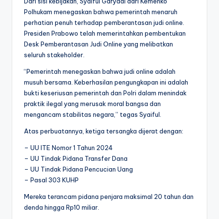
Dari sisi kebijakan, Syaiful Garyadi dari Kemenko
Polhukam menegaskan bahwa pemerintah menaruh
perhatian penuh terhadap pemberantasan judi online.
Presiden Prabowo telah memerintahkan pembentukan
Desk Pemberantasan Judi Online yang melibatkan
seluruh stakeholder.
“Pemerintah menegaskan bahwa judi online adalah
musuh bersama. Keberhasilan pengungkapan ini adalah
bukti keseriusan pemerintah dan Polri dalam menindak
praktik ilegal yang merusak moral bangsa dan
mengancam stabilitas negara,” tegas Syaiful.
Atas perbuatannya, ketiga tersangka dijerat dengan:
– UU ITE Nomor 1 Tahun 2024
– UU Tindak Pidana Transfer Dana
– UU Tindak Pidana Pencucian Uang
– Pasal 303 KUHP
Mereka terancam pidana penjara maksimal 20 tahun dan
denda hingga Rp10 miliar.