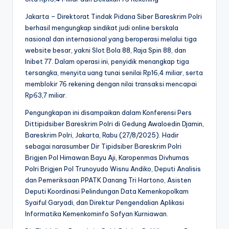
Jakarta – Direktorat Tindak Pidana Siber Bareskrim Polri
berhasil mengungkap sindikat judi online berskala
nasional dan internasional yang beroperasi melalui tiga
website besar, yakni Slot Bola 88, Raja Spin 88, dan
Inibet 77. Dalam operasi ini, penyidik menangkap tiga
tersangka, menyita uang tunai senilai Rp16,4 miliar, serta
memblokir 76 rekening dengan nilai transaksi mencapai
Rp63,7 miliar.
Pengungkapan ini disampaikan dalam Konferensi Pers
Dittipidsiber Bareskrim Polri di Gedung Awaloedin Djamin,
Bareskrim Polri, Jakarta, Rabu (27/8/2025). Hadir
sebagai narasumber Dir Tipidsiber Bareskrim Polri
Brigjen Pol Himawan Bayu Aji, Karopenmas Divhumas
Polri Brigjen Pol Trunoyudo Wisnu Andiko, Deputi Analisis
dan Pemeriksaan PPATK Danang Tri Hartono, Asisten
Deputi Koordinasi Pelindungan Data Kemenkopolkam
Syaiful Garyadi, dan Direktur Pengendalian Aplikasi
Informatika Kemenkominfo Sofyan Kurniawan.