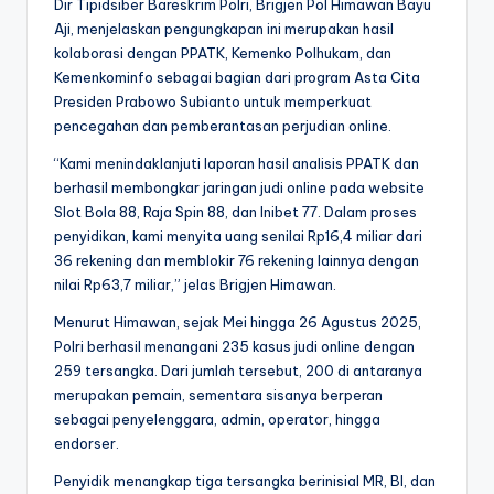
Dir Tipidsiber Bareskrim Polri, Brigjen Pol Himawan Bayu
Aji, menjelaskan pengungkapan ini merupakan hasil
kolaborasi dengan PPATK, Kemenko Polhukam, dan
Kemenkominfo sebagai bagian dari program Asta Cita
Presiden Prabowo Subianto untuk memperkuat
pencegahan dan pemberantasan perjudian online.
“Kami menindaklanjuti laporan hasil analisis PPATK dan
berhasil membongkar jaringan judi online pada website
Slot Bola 88, Raja Spin 88, dan Inibet 77. Dalam proses
penyidikan, kami menyita uang senilai Rp16,4 miliar dari
36 rekening dan memblokir 76 rekening lainnya dengan
nilai Rp63,7 miliar,” jelas Brigjen Himawan.
Menurut Himawan, sejak Mei hingga 26 Agustus 2025,
Polri berhasil menangani 235 kasus judi online dengan
259 tersangka. Dari jumlah tersebut, 200 di antaranya
merupakan pemain, sementara sisanya berperan
sebagai penyelenggara, admin, operator, hingga
endorser.
Penyidik menangkap tiga tersangka berinisial MR, BI, dan