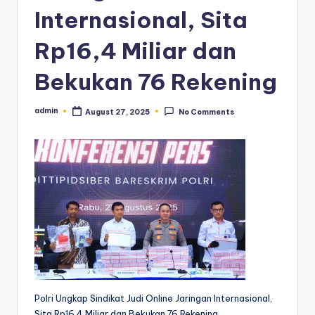
Internasional, Sita
Rp16,4 Miliar dan
Bekukan 76 Rekening
admin
August 27, 2025
No Comments
Posted
by
Polri Ungkap Sindikat Judi Online Jaringan Internasional,
Sita Rp16,4 Miliar dan Bekukan 76 Rekening