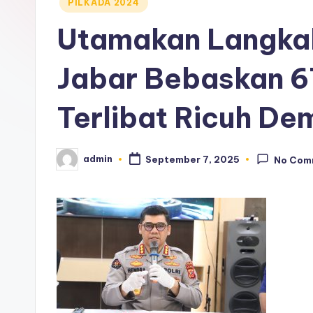
Posted
PILKADA 2024
in
Utamakan Langkah
Jabar Bebaskan 6
Terlibat Ricuh De
admin
September 7, 2025
No Com
Posted
by