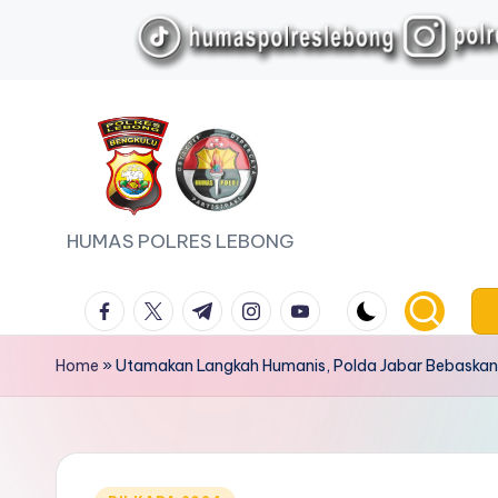
Skip
to
content
HUMAS POLRES LEBONG
facebook.com
twitter.com
t.me
instagram.com
youtube.com
Home
»
Utamakan Langkah Humanis, Polda Jabar Bebaskan