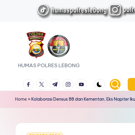
Skip
to
content
HUMAS POLRES LEBONG
facebook.com
twitter.com
t.me
instagram.com
youtube.com
Home
»
Kolaborasi Densus 88 dan Kementan, Eks Napiter Iku