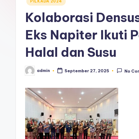
Posted
PILKADA 2024
in
Kolaborasi Densu
Eks Napiter Ikuti 
Halal dan Susu
admin
September 27, 2025
No Co
Posted
by