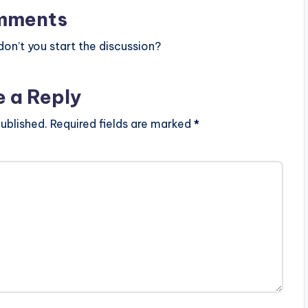
mments
n’t you start the discussion?
e a Reply
ublished.
Required fields are marked
*