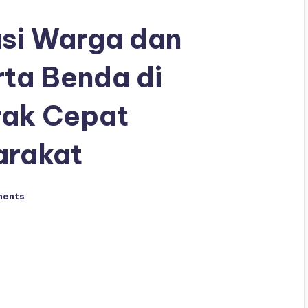
asi Warga dan
ta Benda di
rak Cepat
arakat
ments