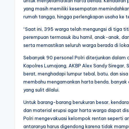
untuk menyelamatkan harta benda. Kehadiran 
yang masih memiliki kesempatan memindahkan 
rumah tangga, hingga perlengkapan usaha ke 
“Saat ini, 395 warga telah mengungsi di tiga tit
perempuan termasuk ibu hamil, anak-anak, dan
serta memastikan seluruh warga berada di loka
Sebanyak 90 personel Polri diterjunkan dalam 
Kapolres Lumajang, AKBP Alex Sandy Siregar, S.
berat, menghadapi lumpur tebal, batu, dan sisa
membahu mengamankan harta benda, banyak di a
yang sulit dilalui.
Untuk barang-barang berukuran besar, kendara
dan material erupsi agar harta warga dapat di
Polri mengevakuasi kelompok rentan seperti ana
antaranya harus digendong karena tidak mampu 