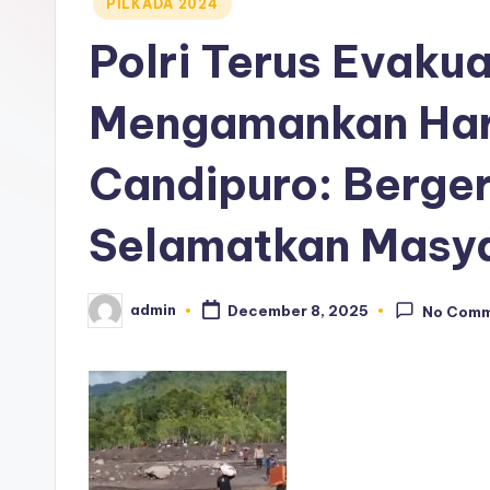
Posted
PILKADA 2024
in
Polri Terus Evaku
Mengamankan Har
Candipuro: Berge
Selamatkan Masy
admin
December 8, 2025
No Com
Posted
by