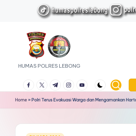
Skip
to
content
HUMAS POLRES LEBONG
facebook.com
twitter.com
t.me
instagram.com
youtube.com
Home
»
Polri Terus Evakuasi Warga dan Mengamankan Hart