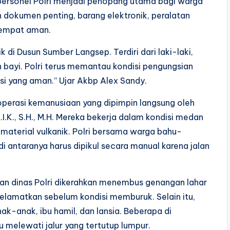
personel Polri menjadi penopang utama bagi warga
dokumen penting, barang elektronik, peralatan
tempat aman.
ik di Dusun Sumber Langsep. Terdiri dari laki-laki,
 bayi. Polri terus memantau kondisi pengungsian
si yang aman.” Ujar Akbp Alex Sandy.
operasi kemanusiaan yang dipimpin langsung oleh
I.K., S.H., M.H. Mereka bekerja dalam kondisi medan
 material vulkanik. Polri bersama warga bahu-
ntaranya harus dipikul secara manual karena jalan
an dinas Polri dikerahkan menembus genangan lahar
selamatkan sebelum kondisi memburuk. Selain itu,
k-anak, ibu hamil, dan lansia. Beberapa di
melewati jalur yang tertutup lumpur.