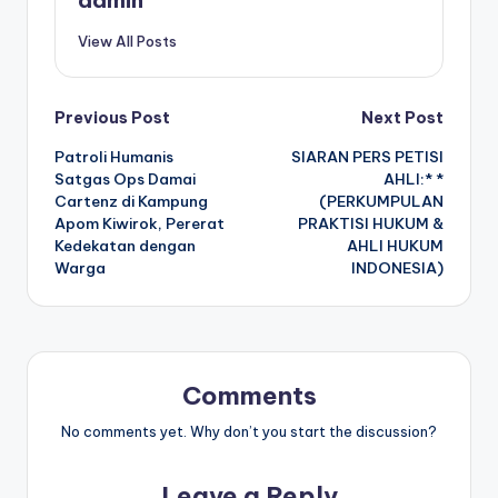
admin
View All Posts
Post
Previous Post
Next Post
Patroli Humanis
SIARAN PERS PETISI
navigation
Satgas Ops Damai
AHLI:* *
Cartenz di Kampung
(PERKUMPULAN
Apom Kiwirok, Pererat
PRAKTISI HUKUM &
Kedekatan dengan
AHLI HUKUM
Warga
INDONESIA)
Comments
No comments yet. Why don’t you start the discussion?
Leave a Reply