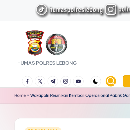
Skip
to
content
HUMAS POLRES LEBONG
facebook.com
twitter.com
t.me
instagram.com
youtube.com
Home
»
Wakapolri Resmikan Kembali Operasional Pabrik 