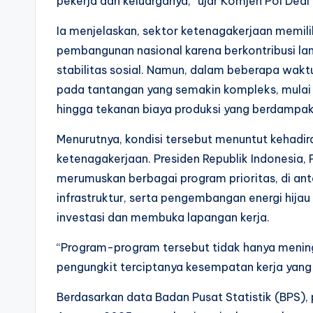
pekerja dan keluarganya,” ujar Komjen Pol Dedi
Ia menjelaskan, sektor ketenagakerjaan memil
pembangunan nasional karena berkontribusi la
stabilitas sosial. Namun, dalam beberapa waktu
pada tantangan yang semakin kompleks, mulai dar
hingga tekanan biaya produksi yang berdampak
Menurutnya, kondisi tersebut menuntut kehadi
ketenagakerjaan. Presiden Republik Indonesia, 
merumuskan berbagai program prioritas, di ant
infrastruktur, serta pengembangan energi hija
investasi dan membuka lapangan kerja.
“Program-program tersebut tidak hanya meningk
pengungkit terciptanya kesempatan kerja yang l
Berdasarkan data Badan Pusat Statistik (BPS),