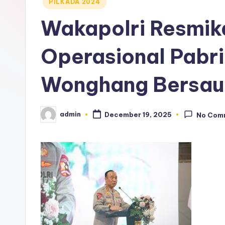
Posted
PILKADA 2024
in
Wakapolri Resmik
Operasional Pabr
Wonghang Bersau
admin
December 19, 2025
No Com
Posted
by