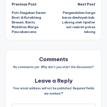
Post
Previous Post
Next Post
Polri Siagakan Swam
Pengendalian harga
navigation
Boat di Kutablang
beras diwilayah kab.
Bireuen, Bantu
Lebong oleh tipidter
Mobilitas Warga
sat reskrim polres
Pascabencana
lebong
Comments
No comments yet. Why don’t you start the discussion?
Leave a Reply
Your email address will not be published.
Required fields
are marked
*