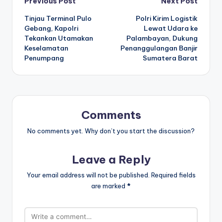
Post
Previous Post
Next Post
Tinjau Terminal Pulo
Polri Kirim Logistik
navigation
Gebang, Kapolri
Lewat Udara ke
Tekankan Utamakan
Palambayan, Dukung
Keselamatan
Penanggulangan Banjir
Penumpang
Sumatera Barat
Comments
No comments yet. Why don’t you start the discussion?
Leave a Reply
Your email address will not be published.
Required fields
are marked
*