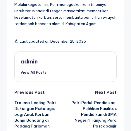
Melalui kegiatan ini, Polri menegaskan komitmennya
untuk terus hadir di tengah masyarakat, memastikan
keselamatan korban, serta membantu pemulihan wilayah
terdampak bencana alam di Kabupaten Agam.
Last updated on December 28, 2025
admin
View All Posts
Post
Previous Post
Next Post
Trauma Healing Polri,
Polri Peduli Pendidikan,
navigation
Dukungan Psikologis
Pulihkan Fasilitas
bagi Anak Korban
Pendidikan di SMA
Banjir Bandang di
Negeri 1 Tanjung Pura
Padang Pariaman
Pascabanjir