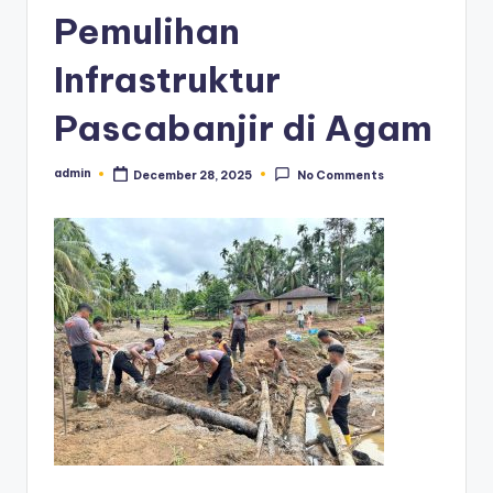
Pemulihan
Infrastruktur
Pascabanjir di Agam
admin
December 28, 2025
No Comments
Posted
by