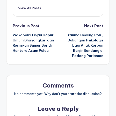
View All Posts
Post
Previous Post
Next Post
Wakapolri Tinjau Dapur
Trauma Healing Polri,
navigation
Umum Bhayangkari dan
Dukungan Psikologis
Resmikan Sumur Bor di
bagi Anak Korban
Huntara Asam Pulau
Banjir Bandang di
Padang Pariaman
Comments
No comments yet. Why don’t you start the discussion?
Leave a Reply