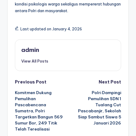
kondisi psikologis warga sekaligus mempererat hubungan
antara Polri dan masyarakat.
Last updated on January 4, 2026
admin
View All Posts
Post
Previous Post
Next Post
Komitmen Dukung
Polri Dampingi
navigation
Pemulihan
Pemulihan SDN 1
Pascabencana
Tualang Cut
Sumatra, Polri
Pascabanjir, Sekolah
Targetkan Bangun 569
Siap Sambut Siswa 5
Sumur Bor, 249 Titik
Januari 2026
Telah Terealisasi