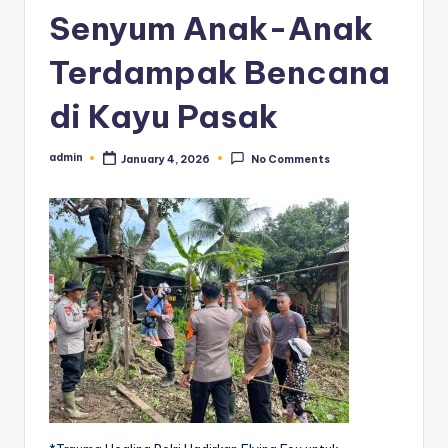
Senyum Anak-Anak
Terdampak Bencana
di Kayu Pasak
admin
January 4, 2026
No Comments
Posted
by