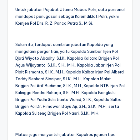
Untuk jabatan Pejabat Utama Mabes Polri, satu personel
mendapat penugasan sebagai Kalemdiklat Polri, yakni
Komjen Pol Drs. R. Z. Panca Putra S., M.Si.
Selain itu, terdapat sembilan jabatan Kapolda yang
mengalami pergantian, yaitu Kapolda Sumbar Irjen Pol
Djati Wiyoto Abadhy, S.I.K., Kapolda Kaltara Brigjen Pol
Agus Wijayanto, S.I.K., S.H., M.H., Kapolda Jabar Irjen Pol
Pipit Rismanto, S.I.K., M.H., Kapolda Kalbar Irjen Pol Alberd
Teddy Benhard Sianipar, S.I.K., M.H., Kapolda Malut
Brigjen Pol Arif Budiman, S.I.K., M.H., Kapolda NTB Irjen Pol
Kalingga Rendra Raharja, S.E., M.H., Kapolda Bengkulu
Brigjen Pol Yudhi Sulistianto Wahid, S.I.K., Kapolda Sultra
Brigjen Pol Dr. Himawan Bayu Aji, S.H., S.I.K., M.H., serta
Kapolda Sulteng Brigjen Pol Nasri, S.I.K., M.H.
Mutasi juga menyentuh jabatan Kapolres jajaran tipe