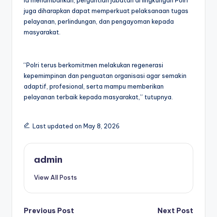
Ia menambahkan, pergantian jabatan di lingkungan Polri
juga diharapkan dapat memperkuat pelaksanaan tugas
pelayanan, perlindungan, dan pengayoman kepada
masyarakat.
“Polri terus berkomitmen melakukan regenerasi
kepemimpinan dan penguatan organisasi agar semakin
adaptif, profesional, serta mampu memberikan
pelayanan terbaik kepada masyarakat,” tutupnya.
Last updated on May 8, 2026
admin
View All Posts
Post
Previous Post
Next Post