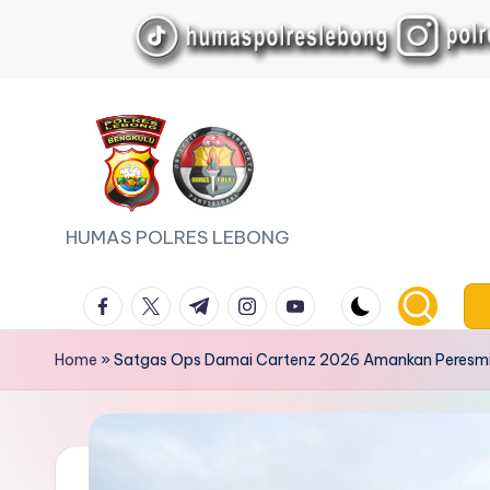
Skip
to
content
HUMAS POLRES LEBONG
facebook.com
twitter.com
t.me
instagram.com
youtube.com
Home
»
Satgas Ops Damai Cartenz 2026 Amankan Peresmia