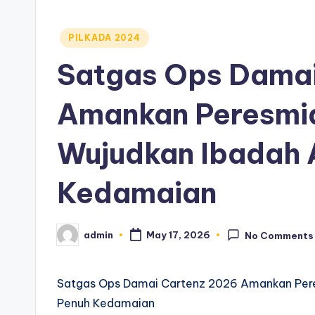
Posted
PILKADA 2024
in
Satgas Ops Damai
Amankan Peresmian
Wujudkan Ibadah 
Kedamaian
admin
May 17, 2026
No Comments
Posted
by
Satgas Ops Damai Cartenz 2026 Amankan Pere
Penuh Kedamaian