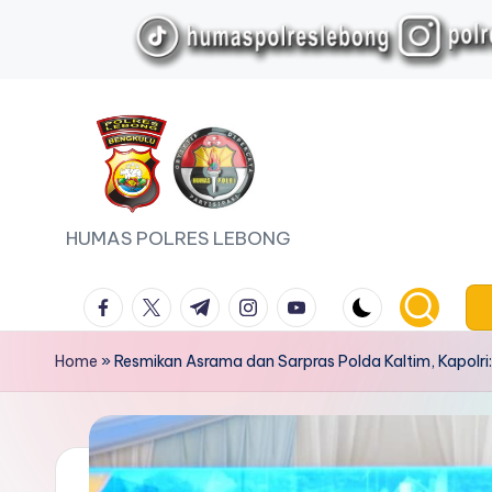
Skip
to
content
HUMAS POLRES LEBONG
facebook.com
twitter.com
t.me
instagram.com
youtube.com
Home
»
Resmikan Asrama dan Sarpras Polda Kaltim, Kapolri