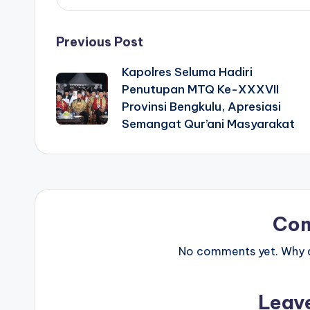
Post
Previous Post
Kapolres Seluma Hadiri
navigation
Penutupan MTQ Ke-XXXVII
Provinsi Bengkulu, Apresiasi
Semangat Qur’ani Masyarakat
Co
No comments yet. Why do
Leav