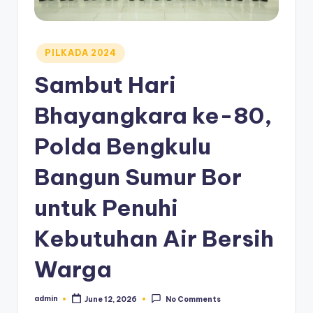
Posted
PILKADA 2024
in
Sambut Hari
Bhayangkara ke-80,
Polda Bengkulu
Bangun Sumur Bor
untuk Penuhi
Kebutuhan Air Bersih
Warga
admin
June 12, 2026
No Comments
Posted
by