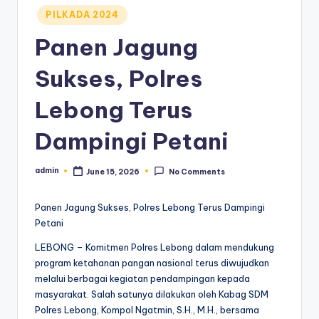
Posted
PILKADA 2024
in
Panen Jagung
Sukses, Polres
Lebong Terus
Dampingi Petani
admin
June 15, 2026
No Comments
Posted
by
Panen Jagung Sukses, Polres Lebong Terus Dampingi
Petani
LEBONG – Komitmen Polres Lebong dalam mendukung
program ketahanan pangan nasional terus diwujudkan
melalui berbagai kegiatan pendampingan kepada
masyarakat. Salah satunya dilakukan oleh Kabag SDM
Polres Lebong, Kompol Ngatmin, S.H., M.H., bersama