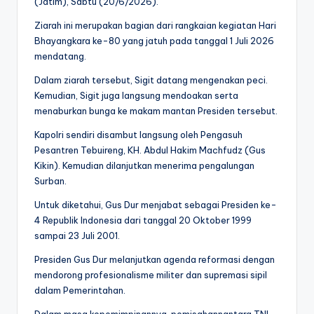
(Jatim), Sabtu (20/6/2026).
Ziarah ini merupakan bagian dari rangkaian kegiatan Hari
Bhayangkara ke-80 yang jatuh pada tanggal 1 Juli 2026
mendatang.
Dalam ziarah tersebut, Sigit datang mengenakan peci.
Kemudian, Sigit juga langsung mendoakan serta
menaburkan bunga ke makam mantan Presiden tersebut.
Kapolri sendiri disambut langsung oleh Pengasuh
Pesantren Tebuireng, KH. Abdul Hakim Machfudz (Gus
Kikin). Kemudian dilanjutkan menerima pengalungan
Surban.
Untuk diketahui, Gus Dur menjabat sebagai Presiden ke-
4 Republik Indonesia dari tanggal 20 Oktober 1999
sampai 23 Juli 2001.
Presiden Gus Dur melanjutkan agenda reformasi dengan
mendorong profesionalisme militer dan supremasi sipil
dalam Pemerintahan.
Dalam masa kepemimpinannya, pemisahannantara TNI