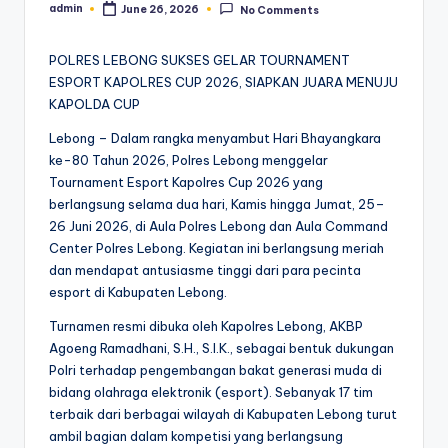
admin
June 26, 2026
No Comments
Posted
by
POLRES LEBONG SUKSES GELAR TOURNAMENT
ESPORT KAPOLRES CUP 2026, SIAPKAN JUARA MENUJU
KAPOLDA CUP
Lebong – Dalam rangka menyambut Hari Bhayangkara
ke-80 Tahun 2026, Polres Lebong menggelar
Tournament Esport Kapolres Cup 2026 yang
berlangsung selama dua hari, Kamis hingga Jumat, 25–
26 Juni 2026, di Aula Polres Lebong dan Aula Command
Center Polres Lebong. Kegiatan ini berlangsung meriah
dan mendapat antusiasme tinggi dari para pecinta
esport di Kabupaten Lebong.
Turnamen resmi dibuka oleh Kapolres Lebong, AKBP
Agoeng Ramadhani, S.H., S.I.K., sebagai bentuk dukungan
Polri terhadap pengembangan bakat generasi muda di
bidang olahraga elektronik (esport). Sebanyak 17 tim
terbaik dari berbagai wilayah di Kabupaten Lebong turut
ambil bagian dalam kompetisi yang berlangsung