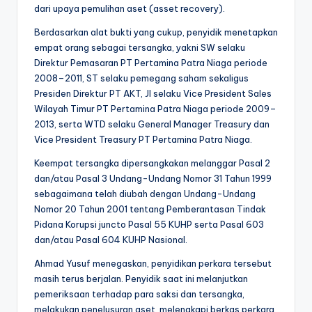
dari upaya pemulihan aset (asset recovery).
Berdasarkan alat bukti yang cukup, penyidik menetapkan
empat orang sebagai tersangka, yakni SW selaku
Direktur Pemasaran PT Pertamina Patra Niaga periode
2008–2011, ST selaku pemegang saham sekaligus
Presiden Direktur PT AKT, JI selaku Vice President Sales
Wilayah Timur PT Pertamina Patra Niaga periode 2009–
2013, serta WTD selaku General Manager Treasury dan
Vice President Treasury PT Pertamina Patra Niaga.
Keempat tersangka dipersangkakan melanggar Pasal 2
dan/atau Pasal 3 Undang-Undang Nomor 31 Tahun 1999
sebagaimana telah diubah dengan Undang-Undang
Nomor 20 Tahun 2001 tentang Pemberantasan Tindak
Pidana Korupsi juncto Pasal 55 KUHP serta Pasal 603
dan/atau Pasal 604 KUHP Nasional.
Ahmad Yusuf menegaskan, penyidikan perkara tersebut
masih terus berjalan. Penyidik saat ini melanjutkan
pemeriksaan terhadap para saksi dan tersangka,
melakukan penelusuran aset, melengkapi berkas perkara,