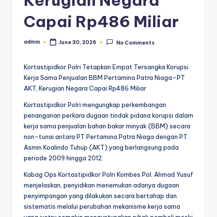
Kerugian Negara
Capai Rp486 Miliar
admin
June 30, 2026
No Comments
Posted
by
Kortastipidkor Polri Tetapkan Empat Tersangka Korupsi
Kerja Sama Penjualan BBM Pertamina Patra Niaga–PT
AKT, Kerugian Negara Capai Rp486 Miliar
Kortastipidkor Polri mengungkap perkembangan
penanganan perkara dugaan tindak pidana korupsi dalam
kerja sama penjualan bahan bakar minyak (BBM) secara
non-tunai antara PT Pertamina Patra Niaga dengan PT
Asmin Koalindo Tuhup (AKT) yang berlangsung pada
periode 2009 hingga 2012.
Kabag Ops Kortastipidkor Polri Kombes Pol. Ahmad Yusuf
menjelaskan, penyidikan menemukan adanya dugaan
penyimpangan yang dilakukan secara bertahap dan
sistematis melalui perubahan mekanisme kerja sama
yang justru semakin menguntungkan pihak pembeli meski