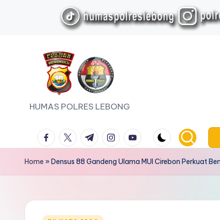
Skip
to
content
HUMAS POLRES LEBONG
facebook.com
twitter.com
t.me
instagram.com
youtube.com
Home
»
Densus 88 Gandeng Ulama MUI Cirebon Perkuat Ben