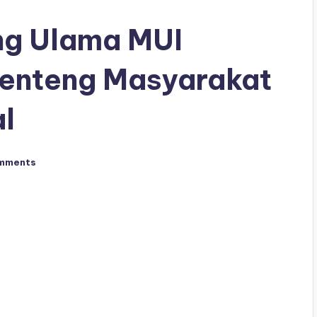
ng Ulama MUI
Benteng Masyarakat
l
mments