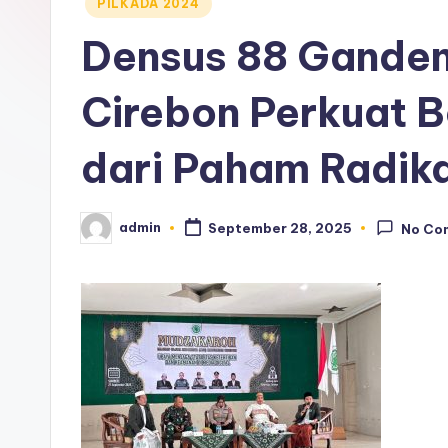
Posted
PILKADA 2024
in
Densus 88 Gande
Cirebon Perkuat 
dari Paham Radika
admin
September 28, 2025
No Co
Posted
by