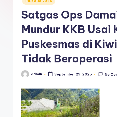
Posted
PILKADA 2024
in
Satgas Ops Damai
Mundur KKB Usai 
Puskesmas di Kiw
Tidak Beroperasi
admin
September 29, 2025
No Co
Posted
by