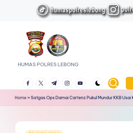
Skip
to
content
HUMAS POLRES LEBONG
facebook.com
twitter.com
t.me
instagram.com
youtube.com
Home
»
Satgas Ops Damai Cartenz Pukul Mundur KKB Usai 