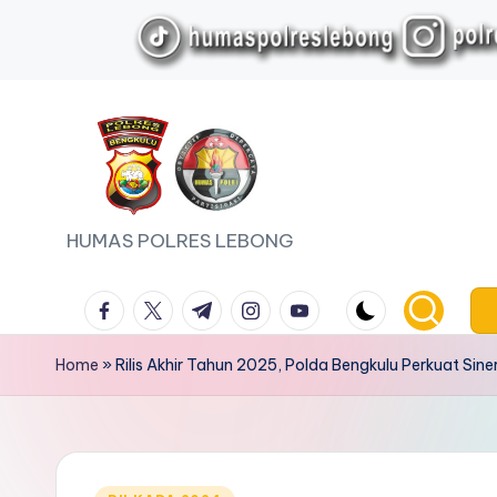
Skip
to
content
HUMAS POLRES LEBONG
facebook.com
twitter.com
t.me
instagram.com
youtube.com
Home
»
Rilis Akhir Tahun 2025, Polda Bengkulu Perkuat Sine