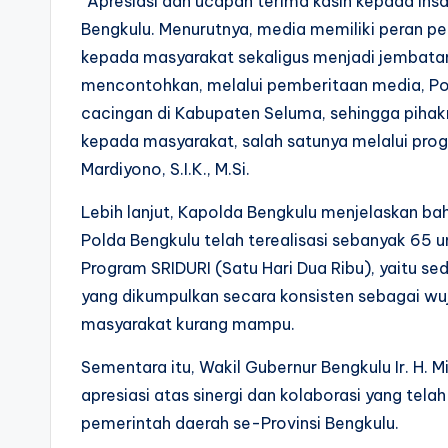
“Apresiasi dan ucapan terima kasih kepada insa
Bengkulu. Menurutnya, media memiliki peran p
kepada masyarakat sekaligus menjadi jembatan k
mencontohkan, melalui pemberitaan media, Po
cacingan di Kabupaten Seluma, sehingga piha
kepada masyarakat, salah satunya melalui prog
Mardiyono, S.I.K., M.Si.
Lebih lanjut, Kapolda Bengkulu menjelaskan b
Polda Bengkulu telah terealisasi sebanyak 65 u
Program SRIDURI (Satu Hari Dua Ribu), yaitu se
yang dikumpulkan secara konsisten sebagai wu
masyarakat kurang mampu.
Sementara itu, Wakil Gubernur Bengkulu Ir. H
apresiasi atas sinergi dan kolaborasi yang tela
pemerintah daerah se-Provinsi Bengkulu.