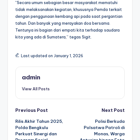
“Secara umum sebagian besar masyarakat mematuhi
tidak melaksanakan kegiatan, khususnya Pemda terkait
dengan penggunaan kembang api pada saat pergantian
tahun. Dan banyak yang merayakan doa bersama.
Tentunya ini bagian dari empati kita terhadap saudara
kita yang ada di Sumatera,” tegas Sigit.
Last updated on January 1, 2026
admin
View All Posts
Post
Previous Post
Next Post
Rilis Akhir Tahun 2025,
Polisi Berkuda
navigation
Polda Bengkulu
Polsatwa Patroli di
Perkuat Sinergi dan
Monas, Warga
Program Sosial
Antusias hingga Foto