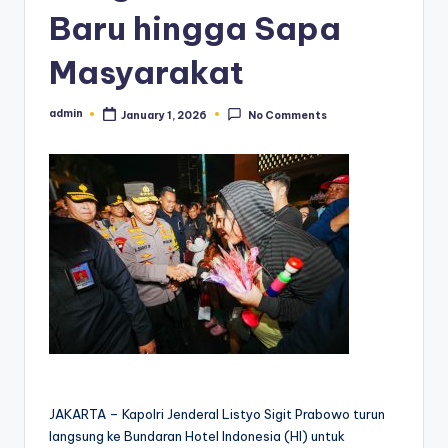
Baru hingga Sapa
Masyarakat
admin
January 1, 2026
No Comments
Posted
by
JAKARTA – Kapolri Jenderal Listyo Sigit Prabowo turun
langsung ke Bundaran Hotel Indonesia (HI) untuk