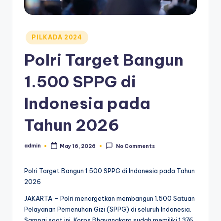
Posted
PILKADA 2024
in
Polri Target Bangun
1.500 SPPG di
Indonesia pada
Tahun 2026
admin
May 16, 2026
No Comments
Posted
by
Polri Target Bangun 1.500 SPPG di Indonesia pada Tahun
2026
JAKARTA – Polri menargetkan membangun 1.500 Satuan
Pelayanan Pemenuhan Gizi (SPPG) di seluruh Indonesia.
Sampai saat ini, Korps Bhayangkara sudah memiliki 1.376