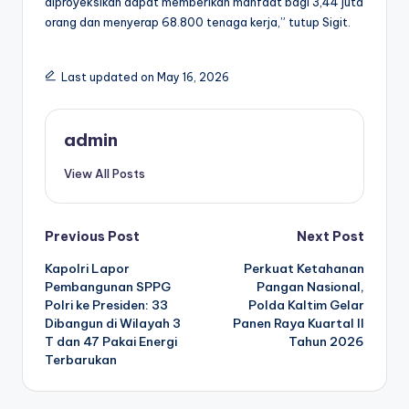
diproyeksikan dapat memberikan manfaat bagi 3,44 juta
orang dan menyerap 68.800 tenaga kerja,” tutup Sigit.
Last updated on May 16, 2026
admin
View All Posts
Post
Previous Post
Next Post
Kapolri Lapor
Perkuat Ketahanan
navigation
Pembangunan SPPG
Pangan Nasional,
Polri ke Presiden: 33
Polda Kaltim Gelar
Dibangun di Wilayah 3
Panen Raya Kuartal II
T dan 47 Pakai Energi
Tahun 2026
Terbarukan