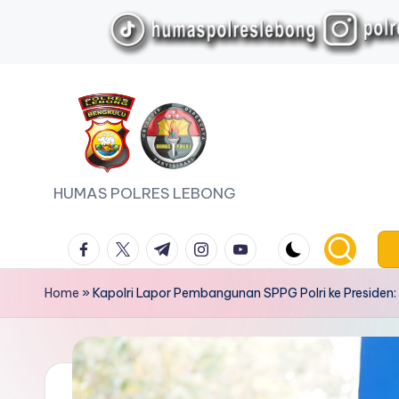
Skip
to
content
HUMAS POLRES LEBONG
facebook.com
twitter.com
t.me
instagram.com
youtube.com
Home
»
Kapolri Lapor Pembangunan SPPG Polri ke Presiden: